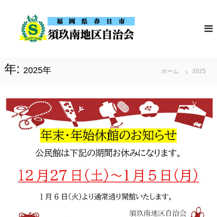
コ
須
福
ン
岡
玖
テ
県
南
春
ン
地
日
ツ
市
区
年:
の
2025年
へ
ホーム
2025
自
須
ス
治
玖
南
会
キ
地
ッ
区
自
プ
治
会
の
ホ
ー
ム
ペ
ー
ジ
で
す