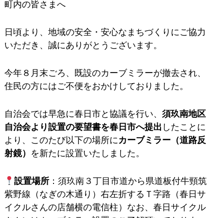
町内の皆さまへ
日頃より、地域の安全・安心なまちづくりにご協力
いただき、誠にありがとうございます。
今年８月末ごろ、既設のカーブミラーが撤去され、
住民の方にはご不便をおかけしておりました。
自治会では早急に春日市と協議を行い、
須玖南地区
自治会より設置の要望書を春日市へ提出
したことに
より、このたび以下の場所に
カーブミラー（道路反
射鏡）
を新たに設置いたしました。
設置場所
：須玖南３丁目市道から県道板付牛頸筑
紫野線（なぎの木通り）右左折するＴ字路（春日サ
イクルさんの店舗横の電信柱）なお、春日サイクル