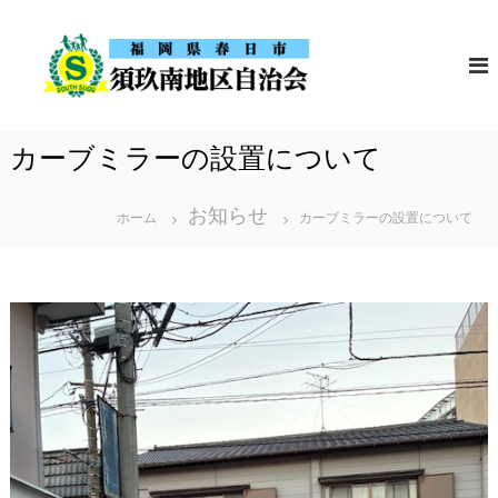
コ
須
福
ン
岡
玖
テ
県
南
春
ン
地
日
ツ
市
区
カーブミラーの設置について
の
へ
自
須
ス
治
玖
お知らせ
南
ホーム
カーブミラーの設置について
会
キ
地
ッ
区
自
プ
治
会
の
ホ
ー
ム
ペ
ー
ジ
で
す