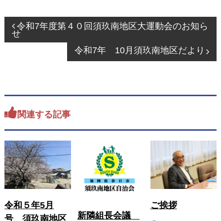
投
令和7年度第４０回須玖南地区大運動会のお知ら
せ
稿
ナ
令和7年 10月須玖南地区だより
ビ
ゲ
ー
シ
関連する記事
ョ
ン
令和５年5月
ご挨拶
新隣組長会議
号 須玖南地区