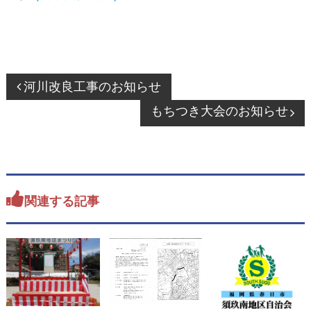
投
河川改良工事のお知らせ
稿
もちつき大会のお知らせ
ナ
ビ
ゲ
ー
シ
関連する記事
ョ
ン