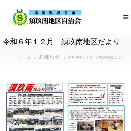
コ
須
福
ン
岡
玖
テ
県
南
春
ン
地
日
ツ
市
区
令和６年１２月 須玖南地区だより
の
へ
自
須
ス
治
玖
お知らせ
南
ホーム
令和６年１２月 須玖南地区だより
会
キ
地
ッ
区
自
プ
治
会
の
ホ
ー
ム
ペ
ー
ジ
で
す