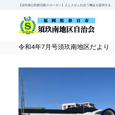
コ
【須玖南公民館活動スローガン】人と人がふれ合う機会を提供する
ン
須
福
テ
玖
岡
ン
南
県
ツ
地
春
へ
区
日
ス
令和4年7月号須玖南地区だより
自
市
キ
治
の
ッ
会
須
プ
玖
南
地
区
自
治
会