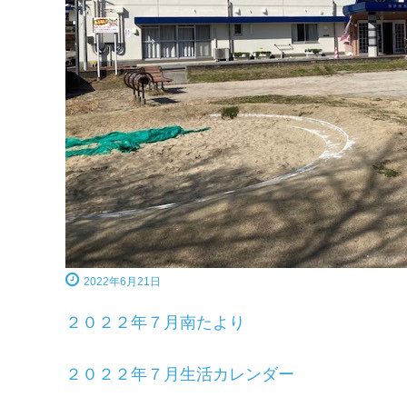
の
ホ
ー
ム
ペ
ー
ジ
で
す
2022年6月21日
２０２２年７月南たより
２０２２年７月生活カレンダー