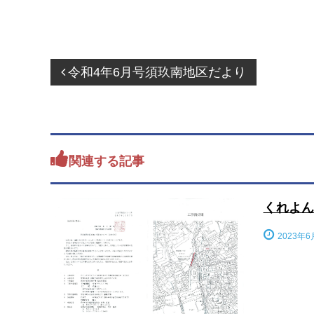
投
令和4年6月号須玖南地区だより
稿
ナ
ビ
ゲ
関連する記事
ー
シ
ョ
くれよん
ン
2023年6