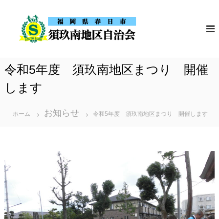
コ
須
福
ン
岡
玖
テ
県
南
春
ン
地
日
ツ
市
区
令和5年度 須玖南地区まつり 開催
の
へ
自
須
ス
します
治
玖
南
会
キ
地
ッ
区
お知らせ
ホーム
令和5年度 須玖南地区まつり 開催します
自
プ
治
会
の
ホ
ー
ム
ペ
ー
ジ
で
す