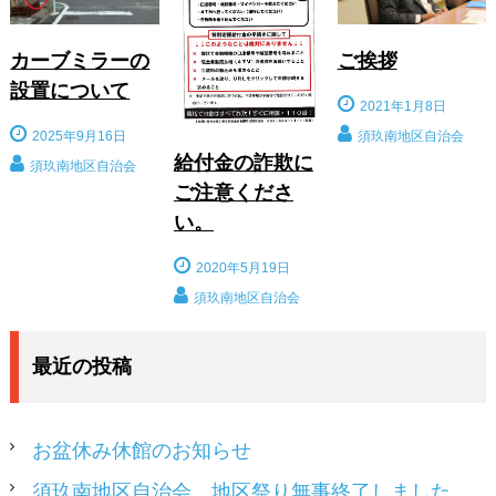
カーブミラーの
ご挨拶
設置について
2021年1月8日
2025年9月16日
須玖南地区自治会
給付金の詐欺に
須玖南地区自治会
ご注意くださ
い。
2020年5月19日
須玖南地区自治会
最近の投稿
お盆休み休館のお知らせ
須玖南地区自治会 地区祭り無事終了しました。