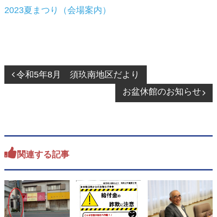
2023夏まつり（会場案内）
投
令和5年8月 須玖南地区だより
稿
お盆休館のお知らせ
ナ
ビ
ゲ
ー
シ
関連する記事
ョ
ン