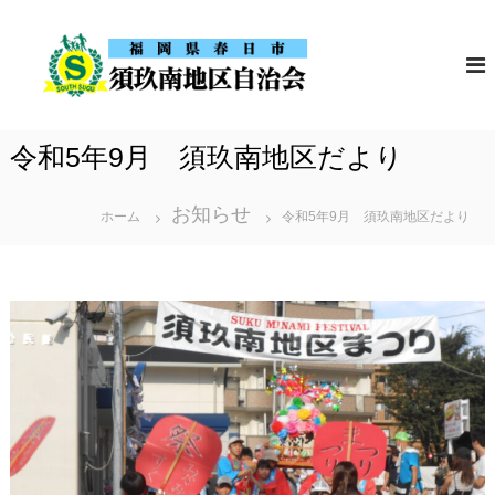
コ
須
福
ン
岡
玖
テ
県
南
春
ン
地
日
ツ
市
区
令和5年9月 須玖南地区だより
の
へ
自
須
ス
治
玖
お知らせ
南
ホーム
令和5年9月 須玖南地区だより
会
キ
地
ッ
区
自
プ
治
会
の
ホ
ー
ム
ペ
ー
ジ
で
す