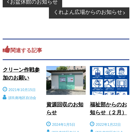
お盆休館のお知らせ
稿
くれよん広場からのお知らせ
ナ
ビ
ゲ
ー
シ
関連する記事
ョ
ン
クリーン作戦参
加のお願い
2021年10月15日
須玖南地区自治会
資源回収のお知
福祉部からのお
らせ
知らせ（２月）
2024年1月5日
2022年1月22日