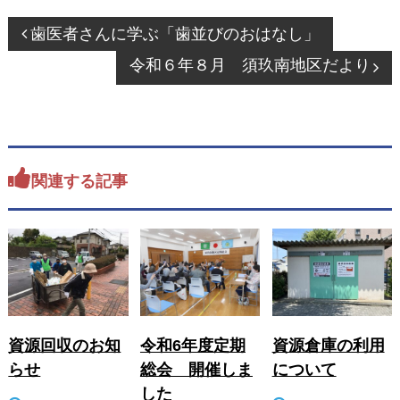
投
歯医者さんに学ぶ「歯並びのおはなし」
稿
令和６年８月 須玖南地区だより
ナ
ビ
ゲ
ー
シ
関連する記事
ョ
ン
資源回収のお知
令和6年度定期
資源倉庫の利用
らせ
総会 開催しま
について
した