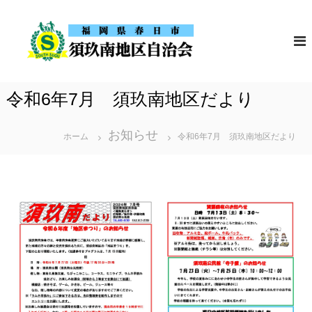
コ
須
福
ン
岡
玖
テ
県
南
春
ン
地
日
ツ
市
区
令和6年7月 須玖南地区だより
の
へ
自
須
ス
治
玖
お知らせ
南
ホーム
令和6年7月 須玖南地区だより
会
キ
地
ッ
区
自
プ
治
会
の
ホ
ー
ム
ペ
ー
ジ
で
す