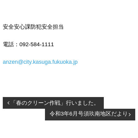
安全安心課防犯安全担当
電話：
092-584-1111
anzen@city.kasuga.fukuoka.jp
投
「春のクリーン作戦」行いました。
稿
令和3年6月号須玖南地区だより
ナ
ビ
ゲ