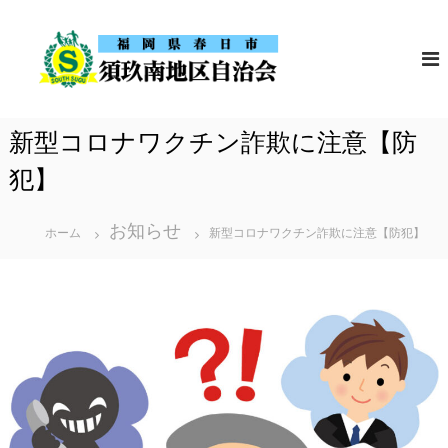
コ
須
福
ン
岡
玖
テ
県
南
春
ン
地
日
ツ
市
区
新型コロナワクチン詐欺に注意【防
の
へ
自
須
ス
犯】
治
玖
南
会
キ
地
ッ
区
お知らせ
ホーム
新型コロナワクチン詐欺に注意【防犯】
自
プ
治
会
の
ホ
ー
ム
ペ
ー
ジ
で
す