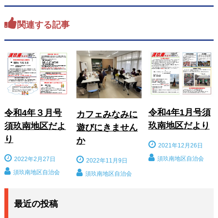
ー
シ
関連する記事
ョ
ン
令和4年1月号須
令和4年３月号
カフェみなみに
玖南地区だより
須玖南地区だよ
遊びにきません
り
か
2021年12月26日
須玖南地区自治会
2022年2月27日
2022年11月9日
須玖南地区自治会
須玖南地区自治会
最近の投稿